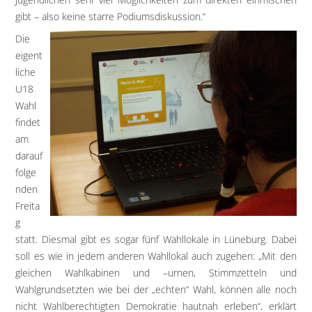
gibt – also keine starre Podiumsdiskussion.“
Die
eigent
liche
U18
Wahl
findet
am
darauf
folge
nden
Freita
g
statt. Diesmal gibt es sogar fünf Wahllokale in Lüneburg. Dabei
soll es wie in jedem anderen Wahllokal auch zugehen: „Mit den
gleichen Wahlkabinen und –urnen, Stimmzetteln und
Wahlgrundsetzten wie bei der „echten“ Wahl, können alle noch
nicht Wahlberechtigten Demokratie hautnah erleben“, erklärt