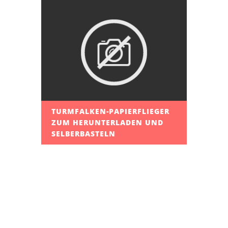
TURMFALKEN-PAPIERFLIEGER
ZUM HERUNTERLADEN UND
SELBERBASTELN