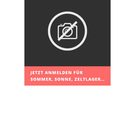
JETZT ANMELDEN FÜR
SOMMER, SONNE, ZELTLAGER…